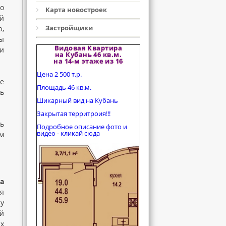
о
Карта новостроек
й
Застройщики
ю,
ы
Видовая Квартира
и
на Кубань 46 кв.м.
на 14-м этаже из 16
Цена 2 500 т.р.
ее
Площадь 46 кв.м.
ть
Шикарный вид на Кубань
Закрытая территроия!!!
ь
Подробное описание фото и
видео - кликай сюда
ом
а
я
 у
ой
х