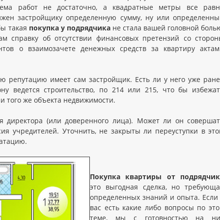
ъема работ не достаточно, а квадратные метры все равн
лжен застройщику определенную сумму, ну или определенны
бы такая
покупка у подрядчика
не стала вашей головной боль
ам справку об отсутствии финансовых претензий со сторон
нтов о взаимозачете денежных средств за квартиру актам
ую репутацию имеет сам застройщик. Есть ли у него уже ран
ну ведется строительство, по 214 или 215, что бы избежа
и того же объекта недвижимости.
 директора (или доверенного лица). Может ли он совершат
сия учредителей. Уточнить, не закрыты ли переуступки в эт
уатацию.
Покупка квартиры от подрядчик
это выгодная сделка, но требующа
определенных знаний и опыта. Если
вас есть какие либо вопросы по эт
теме, мы с готовностью на ни