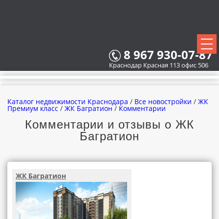
8 967 930-07-87
Краснодар Красная 113 офис 506
Каталог недвижимости Краснодара
/
Все новостройки
/
ЖК
Премиум класс
/
ЖК Багратион
/
Комментарии
Комментарии и отзывы о ЖК
Багратион
ВСЕ НОВОСТРОЙКИ
КАРТА НОВОСТРОЕК
ЖК Багратион
ЗАСТРОЙЩИКИ
ВСЕ КОТТЕДЖНЫЕ ПОСЕЛКИ