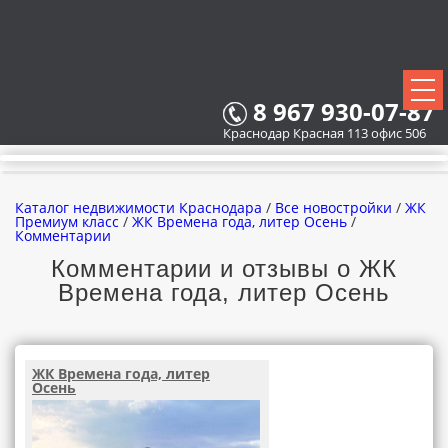
8 967 930-07-87
Краснодар Красная 113 офис 506
Каталог недвижимости Краснодара
/
Все новостройки
/
ЖК
Премиум класс
/
ЖК Времена года, литер Осень
/
Комментарии
Комментарии и отзывы о ЖК
ВСЕ НОВОСТРОЙКИ
Времена года, литер Осень
КАРТА НОВОСТРОЕК
ЗАСТРОЙЩИКИ
ЖК Времена года, литер
Осень
ВСЕ КОТТЕДЖНЫЕ ПОСЕЛКИ