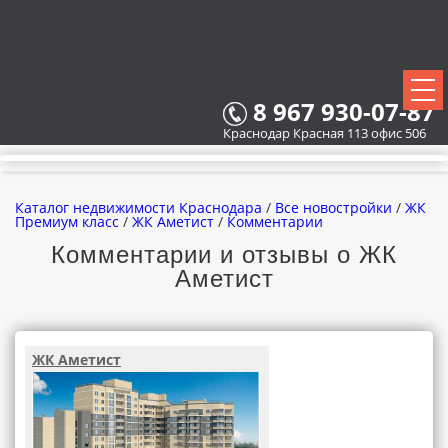
8 967 930-07-87
Краснодар Красная 113 офис 506
Каталог недвижимости Краснодара
/
Все новостройки
/
ЖК
Премиум класс
/
ЖК Аметист
/
Комментарии
Комментарии и отзывы о ЖК
Аметист
ВСЕ НОВОСТРОЙКИ
КАРТА НОВОСТРОЕК
ЖК Аметист
ЗАСТРОЙЩИКИ
ВСЕ КОТТЕДЖНЫЕ ПОСЕЛКИ