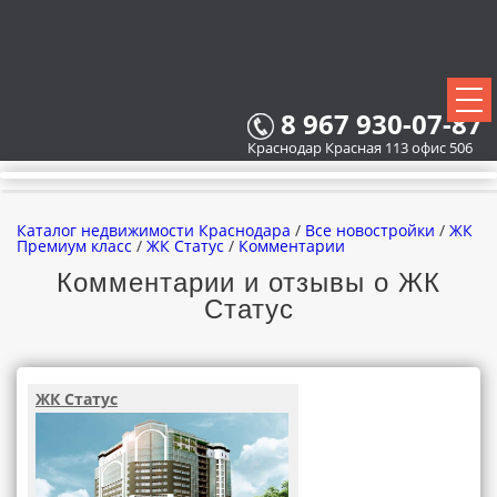
8 967 930-07-87
Краснодар Красная 113 офис 506
Каталог недвижимости Краснодара
/
Все новостройки
/
ЖК
Премиум класс
/
ЖК Статус
/
Комментарии
Комментарии и отзывы о ЖК
Статус
ВСЕ НОВОСТРОЙКИ
КАРТА НОВОСТРОЕК
ЖК Статус
ЗАСТРОЙЩИКИ
ВСЕ КОТТЕДЖНЫЕ ПОСЕЛКИ