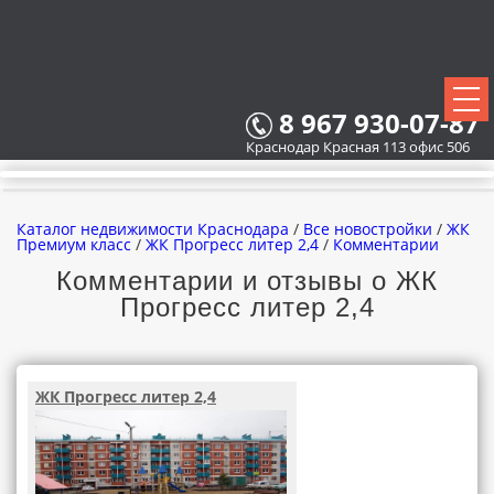
8 967 930-07-87
Краснодар Красная 113 офис 506
Каталог недвижимости Краснодара
/
Все новостройки
/
ЖК
Премиум класс
/
ЖК Прогресс литер 2,4
/
Комментарии
Комментарии и отзывы о ЖК
Прогресс литер 2,4
ВСЕ НОВОСТРОЙКИ
КАРТА НОВОСТРОЕК
ЖК Прогресс литер 2,4
ЗАСТРОЙЩИКИ
ВСЕ КОТТЕДЖНЫЕ ПОСЕЛКИ