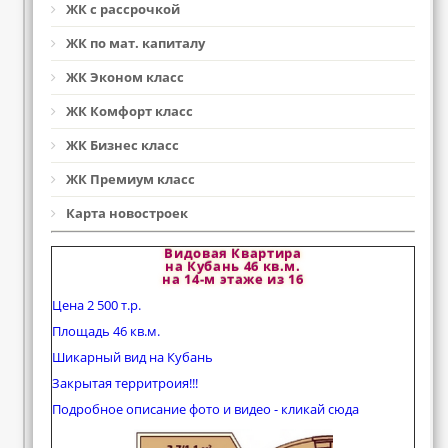
ЖК с рассрочкой
ЖК по мат. капиталу
ЖК Эконом класс
ЖК Комфорт класс
ЖК Бизнес класс
ЖК Премиум класс
Карта новостроек
Видовая Квартира
на Кубань 46 кв.м.
на 14-м этаже из 16
Цена 2 500 т.р.
Площадь 46 кв.м.
Шикарный вид на Кубань
Закрытая территроия!!!
Подробное описание фото и видео - кликай сюда