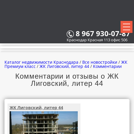
8 967 930-07-87
Краснодар Красная 113 офис 506
Каталог недвижимости Краснодара
/
Все новостройки
/
ЖК
Премиум класс
/
ЖК Лиговский, литер 44
/
Комментарии
Комментарии и отзывы о ЖК
Лиговский, литер 44
ВСЕ НОВОСТРОЙКИ
КАРТА НОВОСТРОЕК
ЖК Лиговский, литер 44
ЗАСТРОЙЩИКИ
ВСЕ КОТТЕДЖНЫЕ ПОСЕЛКИ