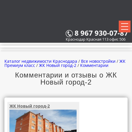
8 967 930-07-87
Краснодар Красная 113 офис 506
Каталог недвижимости Краснодара
/
Все новостройки
/
ЖК
Премиум класс
/
ЖК Новый город-2
/
Комментарии
Комментарии и отзывы о ЖК
Новый город-2
ВСЕ НОВОСТРОЙКИ
КАРТА НОВОСТРОЕК
ЖК Новый город-2
ЗАСТРОЙЩИКИ
ВСЕ КОТТЕДЖНЫЕ ПОСЕЛКИ