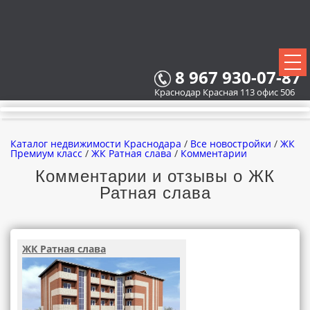
8 967 930-07-87
Краснодар Красная 113 офис 506
Каталог недвижимости Краснодара
/
Все новостройки
/
ЖК
Премиум класс
/
ЖК Ратная слава
/
Комментарии
Комментарии и отзывы о ЖК
Ратная слава
ВСЕ НОВОСТРОЙКИ
КАРТА НОВОСТРОЕК
ЖК Ратная слава
ЗАСТРОЙЩИКИ
ВСЕ КОТТЕДЖНЫЕ ПОСЕЛКИ