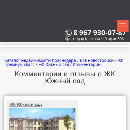
8 967 930-07-87
Краснодар Красная 113 офис 506
Каталог недвижимости Краснодара
/
Все новостройки
/
ЖК
Премиум класс
/
ЖК Южный сад
/
Комментарии
Комментарии и отзывы о ЖК
Южный сад
ВСЕ НОВОСТРОЙКИ
КАРТА НОВОСТРОЕК
ЖК Южный сад
ЗАСТРОЙЩИКИ
ВСЕ КОТТЕДЖНЫЕ ПОСЕЛКИ