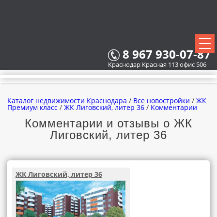
8 967 930-07-87
Краснодар Красная 113 офис 506
Каталог недвижимости Краснодара
/
Все новостройки
/
ЖК
Премиум класс
/
ЖК Лиговский, литер 36
/
Комментарии
Комментарии и отзывы о ЖК
Лиговский, литер 36
ВСЕ НОВОСТРОЙКИ
КАРТА НОВОСТРОЕК
ЖК Лиговский, литер 36
ЗАСТРОЙЩИКИ
ВСЕ КОТТЕДЖНЫЕ ПОСЕЛКИ