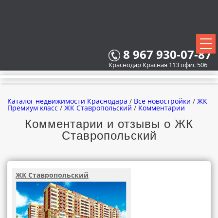
8 967 930-07-87
Краснодар Красная 113 офис 506
Каталог недвижимости Краснодара
/
Все новостройки
/
ЖК
Премиум класс
/
ЖК Ставропольский
/
Комментарии
Комментарии и отзывы о ЖК
Ставропольский
ВСЕ НОВОСТРОЙКИ
КАРТА НОВОСТРОЕК
ЖК Ставропольский
ЗАСТРОЙЩИКИ
ВСЕ КОТТЕДЖНЫЕ ПОСЕЛКИ