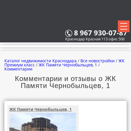
8 967 930-07-87
Краснодар Красная 113 офис 506
Каталог недвижимости Краснодара
/
Все новостройки
/
ЖК
Премиум класс
/
ЖК Памяти Чернобыльцев, 1
/
Комментарии
Комментарии и отзывы о ЖК
ВСЕ НОВОСТРОЙКИ
Памяти Чернобыльцев, 1
КАРТА НОВОСТРОЕК
ЗАСТРОЙЩИКИ
ЖК Памяти Чернобыльцев, 1
ВСЕ КОТТЕДЖНЫЕ ПОСЕЛКИ