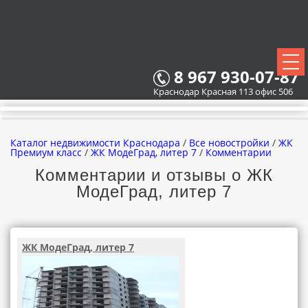
8 967 930-07-87
Краснодар Красная 113 офис 506
Каталог недвижимости Краснодара
/
Все новостройки
/
ЖК
Премиум класс
/
ЖК МодеГрад, литер 7
/
Комментарии
Комментарии и отзывы о ЖК
МодеГрад, литер 7
ВСЕ НОВОСТРОЙКИ
КАРТА НОВОСТРОЕК
ЖК МодеГрад, литер 7
ЗАСТРОЙЩИКИ
ВСЕ КОТТЕДЖНЫЕ ПОСЕЛКИ