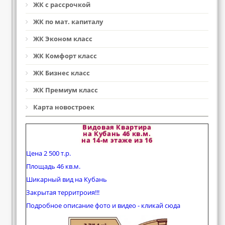
ЖК с рассрочкой
ЖК по мат. капиталу
ЖК Эконом класс
ЖК Комфорт класс
ЖК Бизнес класс
ЖК Премиум класс
Карта новостроек
Видовая Квартира
на Кубань 46 кв.м.
на 14-м этаже из 16
Цена 2 500 т.р.
Площадь 46 кв.м.
Шикарный вид на Кубань
Закрытая территроия!!!
Подробное описание фото и видео - кликай сюда