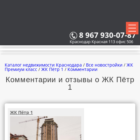
8 967 930-07-87
Краснодар Красная 113 офис 506
Каталог недвижимости Краснодара
/
Все новостройки
/
ЖК
Премиум класс
/
ЖК Пётр 1
/
Комментарии
Комментарии и отзывы о ЖК Пётр
1
ВСЕ НОВОСТРОЙКИ
КАРТА НОВОСТРОЕК
ЖК Пётр 1
ЗАСТРОЙЩИКИ
ВСЕ КОТТЕДЖНЫЕ ПОСЕЛКИ