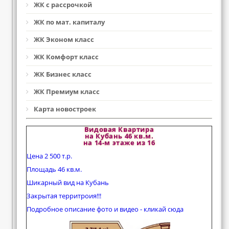
ЖК с рассрочкой
ЖК по мат. капиталу
ЖК Эконом класс
ЖК Комфорт класс
ЖК Бизнес класс
ЖК Премиум класс
Карта новостроек
Видовая Квартира
на Кубань 46 кв.м.
на 14-м этаже из 16
Цена 2 500 т.р.
Площадь 46 кв.м.
Шикарный вид на Кубань
Закрытая территроия!!!
Подробное описание фото и видео - кликай сюда