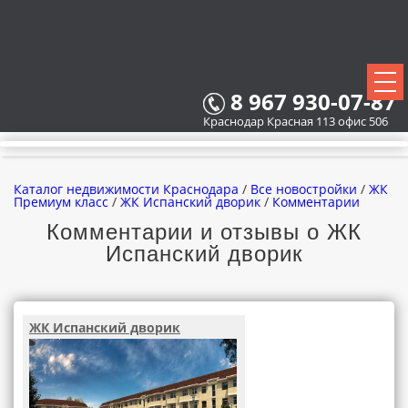
8 967 930-07-87
Краснодар Красная 113 офис 506
Каталог недвижимости Краснодара
/
Все новостройки
/
ЖК
Премиум класс
/
ЖК Испанский дворик
/
Комментарии
Комментарии и отзывы о ЖК
Испанский дворик
ВСЕ НОВОСТРОЙКИ
КАРТА НОВОСТРОЕК
ЖК Испанский дворик
ЗАСТРОЙЩИКИ
ВСЕ КОТТЕДЖНЫЕ ПОСЕЛКИ