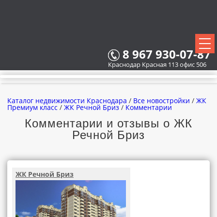
8 967 930-07-87
Краснодар Красная 113 офис 506
Каталог недвижимости Краснодара
/
Все новостройки
/
ЖК
Премиум класс
/
ЖК Речной Бриз
/
Комментарии
Комментарии и отзывы о ЖК
Речной Бриз
ВСЕ НОВОСТРОЙКИ
КАРТА НОВОСТРОЕК
ЖК Речной Бриз
ЗАСТРОЙЩИКИ
ВСЕ КОТТЕДЖНЫЕ ПОСЕЛКИ