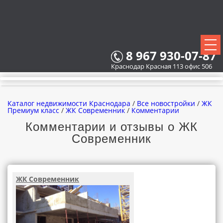
8 967 930-07-87
Краснодар Красная 113 офис 506
Каталог недвижимости Краснодара
/
Все новостройки
/
ЖК
Премиум класс
/
ЖК Современник
/
Комментарии
Комментарии и отзывы о ЖК
Современник
ВСЕ НОВОСТРОЙКИ
КАРТА НОВОСТРОЕК
ЖК Современник
ЗАСТРОЙЩИКИ
ВСЕ КОТТЕДЖНЫЕ ПОСЕЛКИ