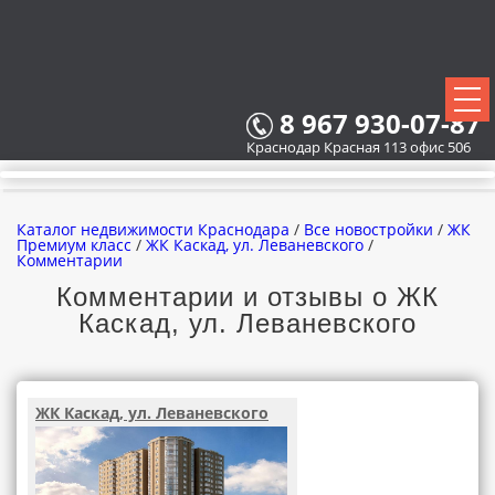
8 967 930-07-87
Краснодар Красная 113 офис 506
Каталог недвижимости Краснодара
/
Все новостройки
/
ЖК
Премиум класс
/
ЖК Каскад, ул. Леваневского
/
Комментарии
Комментарии и отзывы о ЖК
ВСЕ НОВОСТРОЙКИ
Каскад, ул. Леваневского
КАРТА НОВОСТРОЕК
ЗАСТРОЙЩИКИ
ЖК Каскад, ул. Леваневского
ВСЕ КОТТЕДЖНЫЕ ПОСЕЛКИ