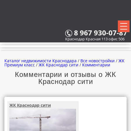
8 967 930-07-87
Краснодар Красная 113 офис 506
Каталог недвижимости Краснодара
/
Все новостройки
/
ЖК
Премиум класс
/
ЖК Краснодар сити
/
Комментарии
Комментарии и отзывы о ЖК
Краснодар сити
ВСЕ НОВОСТРОЙКИ
КАРТА НОВОСТРОЕК
ЖК Краснодар сити
ЗАСТРОЙЩИКИ
ВСЕ КОТТЕДЖНЫЕ ПОСЕЛКИ