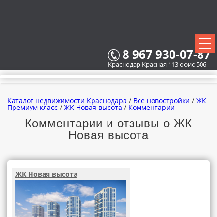
8 967 930-07-87
Краснодар Красная 113 офис 506
Каталог недвижимости Краснодара
/
Все новостройки
/
ЖК
Премиум класс
/
ЖК Новая высота
/
Комментарии
Комментарии и отзывы о ЖК
Новая высота
ВСЕ НОВОСТРОЙКИ
КАРТА НОВОСТРОЕК
ЖК Новая высота
ЗАСТРОЙЩИКИ
ВСЕ КОТТЕДЖНЫЕ ПОСЕЛКИ