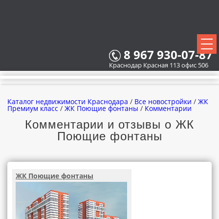
8 967 930-07-87
Краснодар Красная 113 офис 506
Каталог недвижимости Краснодара
/
Все новостройки
/
ЖК
Премиум класс
/
ЖК Поющие фонтаны
/
Комментарии
Комментарии и отзывы о ЖК
Поющие фонтаны
ВСЕ НОВОСТРОЙКИ
КАРТА НОВОСТРОЕК
ЖК Поющие фонтаны
ЗАСТРОЙЩИКИ
ВСЕ КОТТЕДЖНЫЕ ПОСЕЛКИ