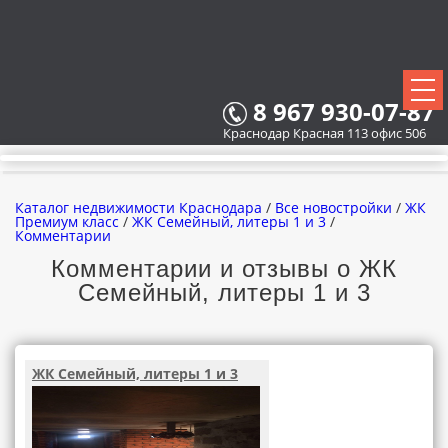
8 967 930-07-87
Краснодар Красная 113 офис 506
Каталог недвижимости Краснодара
/
Все новостройки
/
ЖК
Премиум класс
/
ЖК Семейный, литеры 1 и 3
/
Комментарии
Комментарии и отзывы о ЖК
ВСЕ НОВОСТРОЙКИ
Семейный, литеры 1 и 3
КАРТА НОВОСТРОЕК
ЗАСТРОЙЩИКИ
ЖК Семейный, литеры 1 и 3
ВСЕ КОТТЕДЖНЫЕ ПОСЕЛКИ