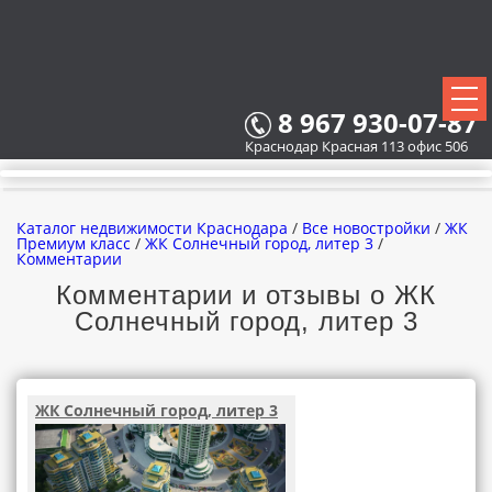
8 967 930-07-87
Краснодар Красная 113 офис 506
Каталог недвижимости Краснодара
/
Все новостройки
/
ЖК
Премиум класс
/
ЖК Солнечный город, литер 3
/
Комментарии
Комментарии и отзывы о ЖК
ВСЕ НОВОСТРОЙКИ
Солнечный город, литер 3
КАРТА НОВОСТРОЕК
ЗАСТРОЙЩИКИ
ЖК Солнечный город, литер 3
ВСЕ КОТТЕДЖНЫЕ ПОСЕЛКИ