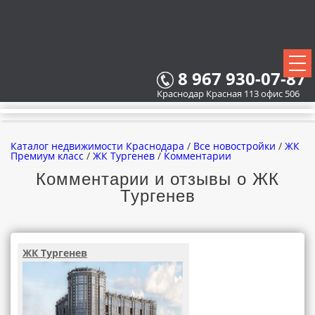
8 967 930-07-87
Краснодар Красная 113 офис 506
Каталог недвижимости Краснодара
/
Все новостройки
/
ЖК
Премиум класс
/
ЖК Тургенев
/
Комментарии
Комментарии и отзывы о ЖК
Тургенев
ВСЕ НОВОСТРОЙКИ
КАРТА НОВОСТРОЕК
ЖК Тургенев
ЗАСТРОЙЩИКИ
ВСЕ КОТТЕДЖНЫЕ ПОСЕЛКИ