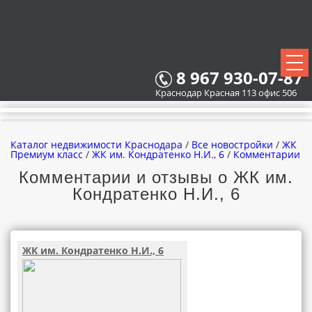
8 967 930-07-87
Краснодар Красная 113 офис 506
Каталог недвижимости Краснодара
/
Все новостройки
/
ЖК
Премиум класс
/
ЖК им. Кондратенко Н.И., 6
/
Комментарии
Комментарии и отзывы о ЖК им.
Кондратенко Н.И., 6
ВСЕ НОВОСТРОЙКИ
КАРТА НОВОСТРОЕК
ЖК им. Кондратенко Н.И., 6
ЗАСТРОЙЩИКИ
ВСЕ КОТТЕДЖНЫЕ ПОСЕЛКИ