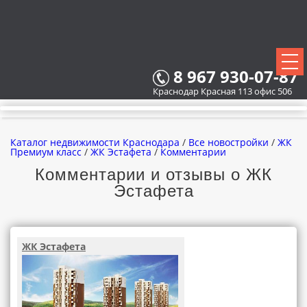
8 967 930-07-87
Краснодар Красная 113 офис 506
Каталог недвижимости Краснодара
/
Все новостройки
/
ЖК
Премиум класс
/
ЖК Эстафета
/
Комментарии
Комментарии и отзывы о ЖК
Эстафета
ВСЕ НОВОСТРОЙКИ
КАРТА НОВОСТРОЕК
ЖК Эстафета
ЗАСТРОЙЩИКИ
ВСЕ КОТТЕДЖНЫЕ ПОСЕЛКИ