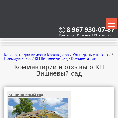
8 967 930-07-87
Краснодар Красная 113 офис 506
Каталог недвижимости Краснодара
/
Коттеджные поселки
/
Премиум класс
/
КП Вишневый сад
/
Комментарии
Комментарии и отзывы о КП
Вишневый сад
ВСЕ НОВОСТРОЙКИ
КАРТА НОВОСТРОЕК
КП Вишневый сад
ЗАСТРОЙЩИКИ
ВСЕ КОТТЕДЖНЫЕ ПОСЕЛКИ