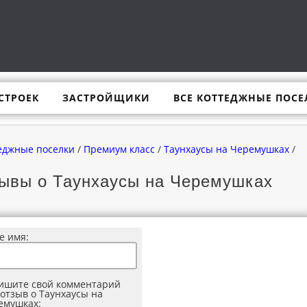
СТРОЕК
ЗАСТРОЙЩИКИ
ВСЕ КОТТЕДЖНЫЕ ПОСЕ
еджные поселки
/
Премиум класс
/
Таунхаусы на Черемушках
/
зывы о Таунхаусы на Черемушках
е имя:
ишите свой комментарий
отзыв о Таунхаусы на
емушках: