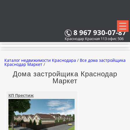
8 967 930-07-87
Краснодар Красная 113 офис 506
Каталог недвижимости Краснодара
/
Все дома застройщика
Краснодар Маркет
/
Дома застройщика Краснодар
Маркет
ВСЕ НОВОСТРОЙКИ
КАРТА НОВОСТРОЕК
КП Престиж
ЗАСТРОЙЩИКИ
ВСЕ КОТТЕДЖНЫЕ ПОСЕЛКИ