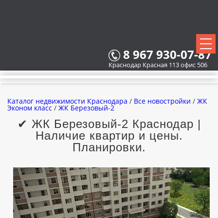
8 967 930-07-87
Краснодар Красная 113 офис 506
Каталог недвижимости Краснодара
/
Все новостройки
/
ЖК
Эконом класс
/
ЖК Березовый-2
✔ ЖК Березовый-2 Краснодар |
Наличие квартир и цены.
ВСЕ НОВОСТРОЙКИ
Планировки.
КАРТА НОВОСТРОЕК
ЗАСТРОЙЩИКИ
ВСЕ КОТТЕДЖНЫЕ ПОСЕЛКИ