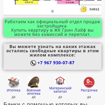
Работаем как официальный отдел продаж
застройщика.
Купить квартиру в ЖК Грин Лайф вы
можете без комиссий и переплат.
Вы можете узнать на каких этажах
остались свободные квартиры в этом
жилом комплексе:
+7 967 930-07-87
Материнский
Ипотека
Военная
Рассрочка
капитал
ипотека
да
да
да
да
Банки с помощью которых вы