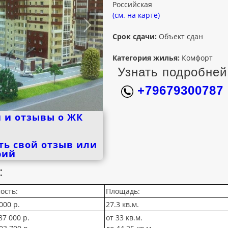
Российская
(см. на карте)
Срок сдачи:
Объект сдан
Категория жилья:
Комфорт
Узнать подробней
+79679300787
 и отзывы о ЖК
ть свой отзыв или
рий
:
ость:
Площадь:
000 р.
27.3 кв.м.
87 000 р.
от 33 кв.м.