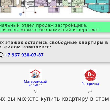
иальный отдел продаж застройщика.
сити вы можете без комиссий и переплат.
их этажах остались свободные квартиры в
м жилом комплексе:
+7 967 930-07-87
Материнский
Рассрочка
капитал
да
да
х вы можете купить квартиру в этом