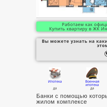
Работаем как офиц
Купить квартиру в ЖК Ин
Вы можете узнать на как
это
Ипотека
Военная
ипотека
да
да
Банки с помощью которы
жилом комплексе