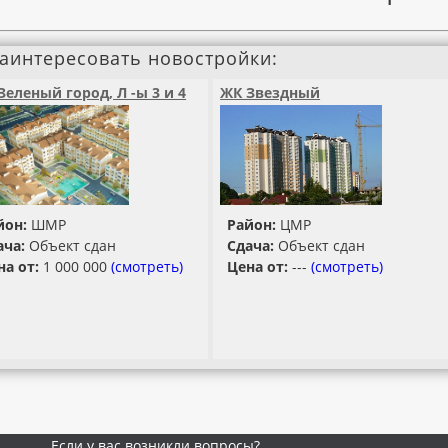
заинтересовать новостройки:
Зеленый город, Л -ы 3 и 4
ЖК Звездный
йон:
ШМР
Район:
ЦМР
ача:
Объект сдан
Сдача:
Объект сдан
на от:
1 000 000
(смотреть)
Цена от:
---
(смотреть)
Если у вас возникли вопросы?