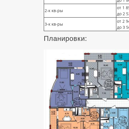
до 1 8
от 1 8
2-к кв-ры
до 2 5
от 2 9
3-к кв-ры
до 3 5
Планировки: