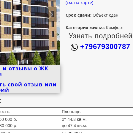
(см. на карте)
Срок сдачи:
Объект сдан
Категория жилья:
Комфорт
Узнать подробней
+79679300787
 и отзывы о ЖК
а
ть свой отзыв или
рий
:
ость:
Площадь:
00 000 р.
от 44.8 кв.м.
80 000 р.
до 47.4 кв.м.