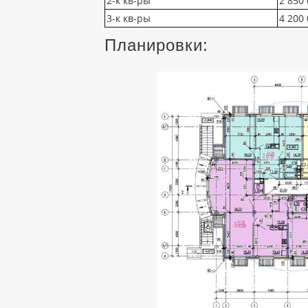
2-к кв-ры
2 850 
3-к кв-ры
4 200 
Планировки: