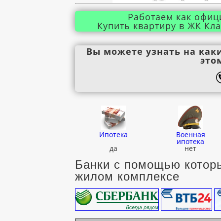
Работаем как офиц
Купить квартиру в ЖК Кла
Вы можете узнать на как
это
Ипотека
Военная
ипотека
да
нет
Банки с помощью которы
жилом комплексе