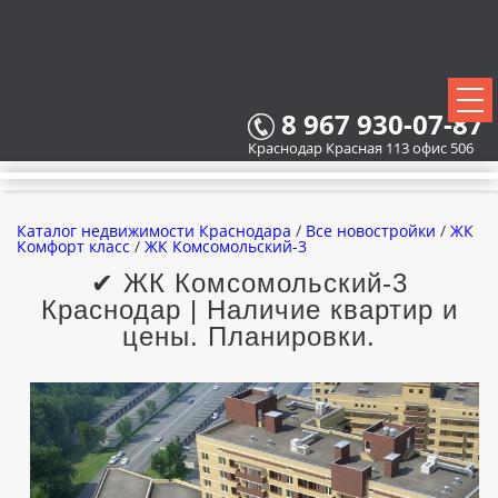
8 967 930-07-87
Краснодар Красная 113 офис 506
Каталог недвижимости Краснодара
/
Все новостройки
/
ЖК
Комфорт класс
/
ЖК Комсомольский-3
✔ ЖК Комсомольский-3
Краснодар | Наличие квартир и
ВСЕ НОВОСТРОЙКИ
цены. Планировки.
КАРТА НОВОСТРОЕК
ЗАСТРОЙЩИКИ
ВСЕ КОТТЕДЖНЫЕ ПОСЕЛКИ