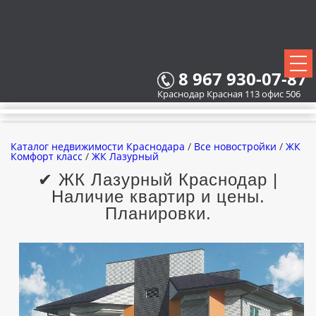
8 967 930-07-87
Краснодар Красная 113 офис 506
Каталог недвижимости Краснодара
/
Все новостройки
/
ЖК
Комфорт класс
/
ЖК Лазурный
✔ ЖК Лазурный Краснодар |
Наличие квартир и цены.
ВСЕ НОВОСТРОЙКИ
Планировки.
КАРТА НОВОСТРОЕК
ЗАСТРОЙЩИКИ
ВСЕ КОТТЕДЖНЫЕ ПОСЕЛКИ