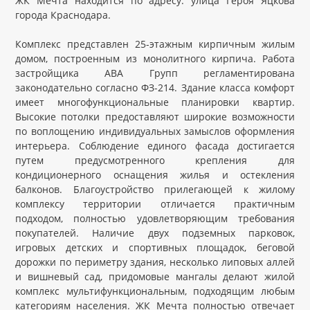
ЖК Мечта находится по адресу: улица Героя Яцкова
города Краснодара.
Комплекс представлен 25-этажным кирпичным жилым
домом, построенным из монолитного кирпича. Работа
застройщика АВА Групп регламентирована
законодательно согласно ФЗ-214. Здание класса комфорт
имеет многофункциональные планировки квартир.
Высокие потолки предоставляют широкие возможности
по воплощению индивидуальных замыслов оформления
интерьера. Соблюдение единого фасада достигается
путем предусмотренного крепления для
кондиционерного оснащения жилья и остекления
балконов. Благоустройство прилегающей к жилому
комплексу территории отличается практичным
подходом, полностью удовлетворяющим требования
покупателей. Наличие двух подземных парковок,
игровых детских и спортивных площадок, беговой
дорожки по периметру здания, несколько липовых аллей
и вишневый сад, придомовые мангалы делают жилой
комплекс мультифункциональным, подходящим любым
категориям населения. ЖК Мечта полностью отвечает