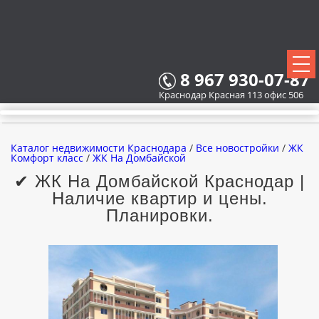
8 967 930-07-87
Краснодар Красная 113 офис 506
Каталог недвижимости Краснодара
/
Все новостройки
/
ЖК
Комфорт класс
/
ЖК На Домбайской
✔ ЖК На Домбайской Краснодар |
Наличие квартир и цены.
ВСЕ НОВОСТРОЙКИ
Планировки.
КАРТА НОВОСТРОЕК
ЗАСТРОЙЩИКИ
ВСЕ КОТТЕДЖНЫЕ ПОСЕЛКИ