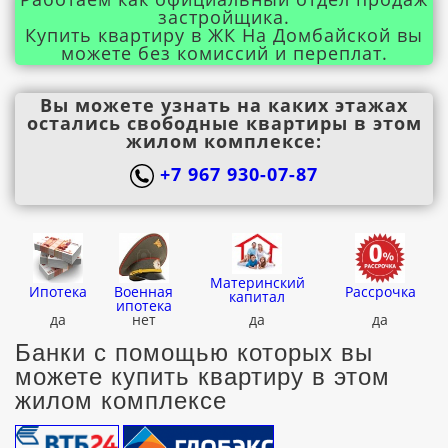
застройщика.
Купить квартиру в ЖК На Домбайской вы
можете без комиссий и переплат.
Вы можете узнать на каких этажах
остались свободные квартиры в этом
жилом комплексе:
+7 967 930-07-87
Материнский
Ипотека
Военная
Рассрочка
капитал
ипотека
да
нет
да
да
Банки с помощью которых вы
можете купить квартиру в этом
жилом комплексе