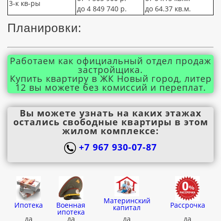
3-к кв-ры
до 4 849 740 р.
до 64.37 кв.м.
Планировки:
Работаем как официальный отдел продаж
застройщика.
Купить квартиру в ЖК Новый город, литер
12 вы можете без комиссий и переплат.
Вы можете узнать на каких этажах
остались свободные квартиры в этом
жилом комплексе:
+7 967 930-07-87
Материнский
Ипотека
Военная
Рассрочка
капитал
ипотека
да
да
да
да