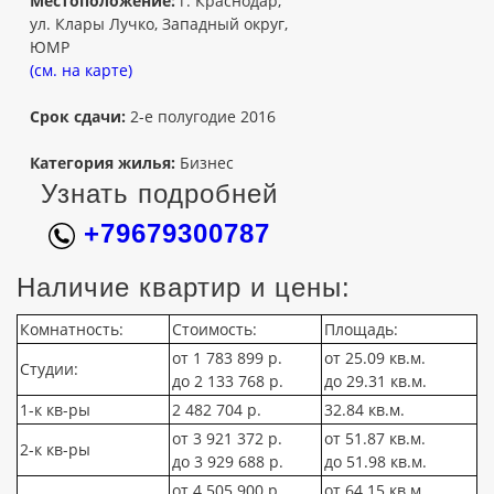
Местоположение:
г. Краснодар,
ул. Клары Лучко, Западный округ,
ЮМР
(см. на карте)
Срок сдачи:
2-е полугодие 2016
Категория жилья:
Бизнес
Узнать подробней
+79679300787
Наличие квартир и цены:
Комнатность:
Стоимость:
Площадь:
от 1 783 899 р.
от 25.09 кв.м.
Студии:
до 2 133 768 р.
до 29.31 кв.м.
1-к кв-ры
2 482 704 р.
32.84 кв.м.
от 3 921 372 р.
от 51.87 кв.м.
2-к кв-ры
до 3 929 688 р.
до 51.98 кв.м.
от 4 505 900 р.
от 64.15 кв.м.