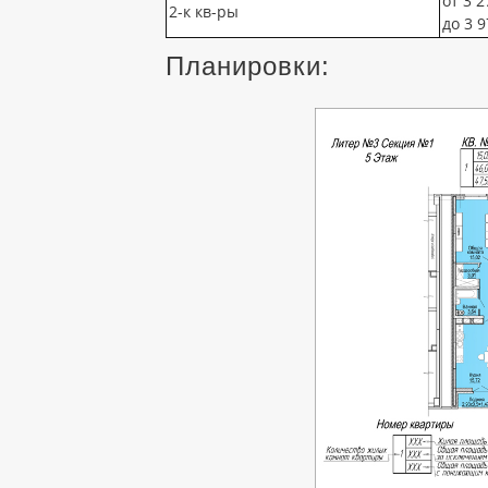
от 3 2
2-к кв-ры
до 3 9
Планировки: