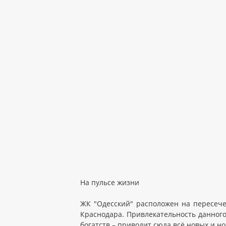
На пульсе жизни
ЖК "Одесский" расположен на пересече
Краснодара. Привлекательность данного
богатств – приводит сюда всё новых и н