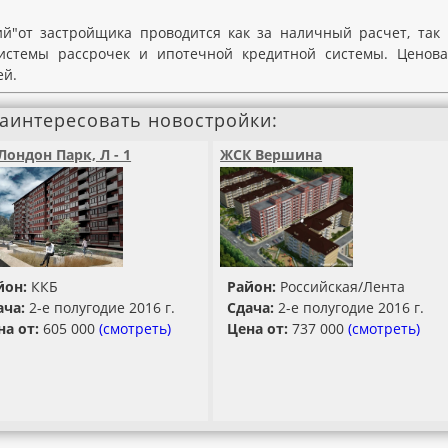
й"от застройщика проводится как за наличный расчет, так
системы рассрочек и ипотечной кредитной системы. Ценова
ей.
заинтересовать новостройки:
Лондон Парк, Л - 1
ЖСК Вершина
йон:
ККБ
Район:
Российская/Лента
ача:
2-е полугодие 2016 г.
Сдача:
2-е полугодие 2016 г.
на от:
605 000
(смотреть)
Цена от:
737 000
(смотреть)