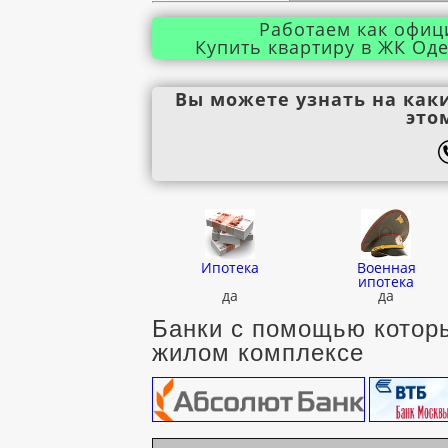
Работаем как офиц
Купить квартиру в ЖК Оде
Вы можете узнать на как
это
Ипотека
Военная
ипотека
да
да
Банки с помощью которы
жилом комплексе