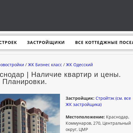
СТРОЕК
ЗАСТРОЙЩИКИ
ВСЕ КОТТЕДЖНЫЕ ПОСЕ
новостройки
/
ЖК Бизнес класс
/
ЖК Одесский
нодар | Наличие квартир и цены.
Планировки.
Застройщик:
Стройтэк (см. все
ЖК застройщика)
Местоположение:
Краснодар,
Коммунаров, 270, Центральный
округ, ЦМР