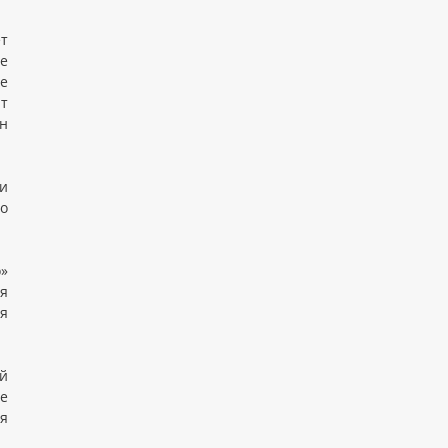
т
е
е
т
йн
и
то
о»
я
ая
й
е
ия