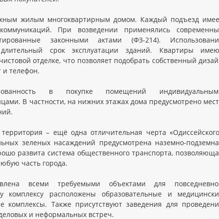
тажным жилым многоквартирным домом. Каждый подъезд имее
коммуникаций. При возведении применялись современны
нтированные законными актами (ФЗ-214). Использовани
 длительный срок эксплуатации зданий. Квартиры имею
чистовой отделке, что позволяет подобрать собственный диза
 и телефон.
есованность в покупке помещений индивидуальным
ами. В частности, на нижних этажах дома предусмотрено мес
ний.
 территория – ещё одна отличительная черта «Одиссейског
льных зеленых насаждений предусмотрена наземно-подземна
орошо развита система общественного транспорта, позволяющ
любую часть города.
тавлена всеми требуемыми объектами для повседневно
у комплексу расположены образовательные и медицински
ые комплексы. Также присутствуют заведения для проведен
 деловых и неформальных встреч.