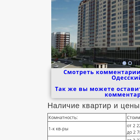
Смотреть комментарии
Одесски
Так же вы можете остави
коммента
Наличие квартир и цены
Комнатность:
Стоим
от 2 2
1-к кв-ры
до 2 7