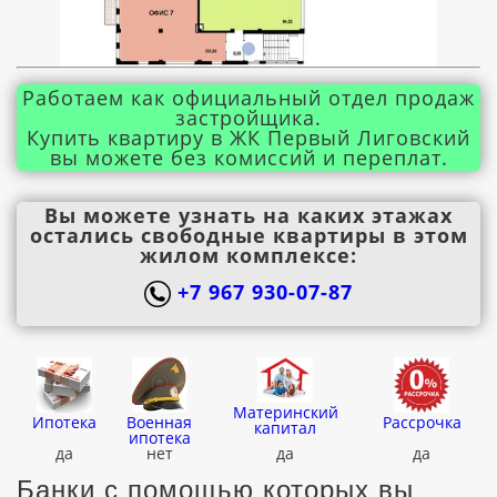
Работаем как официальный отдел продаж
застройщика.
Купить квартиру в ЖК Первый Лиговский
вы можете без комиссий и переплат.
Вы можете узнать на каких этажах
остались свободные квартиры в этом
жилом комплексе:
+7 967 930-07-87
Материнский
Ипотека
Военная
Рассрочка
капитал
ипотека
да
нет
да
да
Банки с помощью которых вы