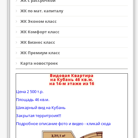
ЖК с рассрочкой
ЖК по мат. капиталу
ЖК Эконом класс
ЖК Комфорт класс
ЖК Бизнес класс
ЖК Премиум класс
Карта новостроек
Видовая Квартира
на Кубань 46 кв.м.
на 14-м этаже из 16
Цена 2 500 т.р.
Площадь 46 кв.м.
Шикарный вид на Кубань
Закрытая территроия!!!
Подробное описание фото и видео - кликай сюда