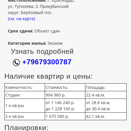
Местоположение:
г. Краснодар,
ул. Туполева, 3, Прикубанский
округ, Берёзовый пос.
(см. на карте)
Срок сдачи:
Объект сдан
Категория жилья:
Эконом
Узнать подробней
+79679300787
Наличие квартир и цены:
Комнатность:
Стоимость:
Площадь:
Студии:
904 960 р.
22.4 кв.м.
от 1 146 240 р.
от 28.8 кв.м.
1-к кв-ры
до 1 228 160 р.
до 30.4 кв.м.
2-к кв-ры
1 675 580 р.
42.1 кв.м.
Планировки: