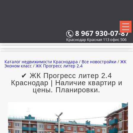
8 967 930-07-87
Краснодар Красная 113 офис 506
Каталог недвижимости Краснодара
/
Все новостройки
/
ЖК
Эконом класс
/
ЖК Прогресс литер 2.4
✔ ЖК Прогресс литер 2.4
Краснодар | Наличие квартир и
ВСЕ НОВОСТРОЙКИ
цены. Планировки.
КАРТА НОВОСТРОЕК
ЗАСТРОЙЩИКИ
ВСЕ КОТТЕДЖНЫЕ ПОСЕЛКИ