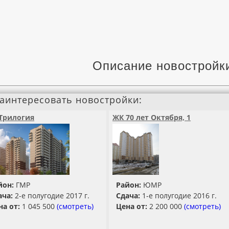
Описание новостройк
заинтересовать новостройки:
Трилогия
ЖК 70 лет Октября, 1
йон:
ГМР
Район:
ЮМР
ача:
2-е полугодие 2017 г.
Сдача:
1-е полугодие 2016 г.
на от:
1 045 500
(смотреть)
Цена от:
2 200 000
(смотреть)