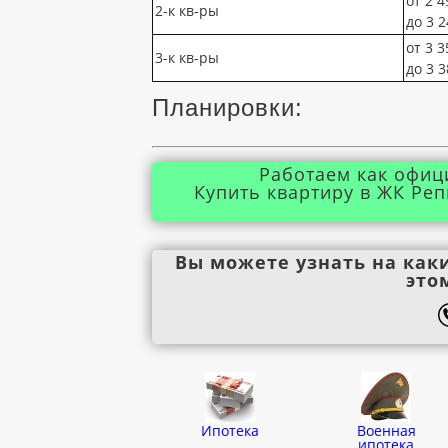
от 2 4
2-к кв-ры
до 3 2
от 3 3
3-к кв-ры
до 3 3
Планировки:
Работаем как офиц
Купить квартиру в ЖК Реп
Вы можете узнать на как
это
Ипотека
Военная
ипотека