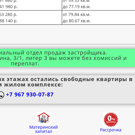
91 860 р.
от 59.33 кв.м.
41 980 р.
до 77.19 кв.м.
53 280 р.
от 79.84 кв.м.
88 140 р.
до 80.67 кв.м.
иальный отдел продаж застройщика.
ина, 3/1, литер 3 вы можете без комиссий и
переплат.
их этажах остались свободные квартиры в
м жилом комплексе:
+7 967 930-07-87
Материнский
Рассрочка
капитал