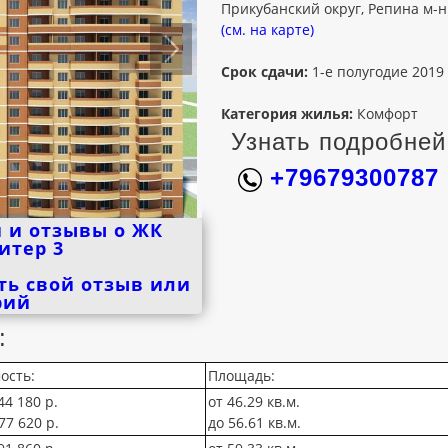
Прикубанский округ, Репина м-н
(см. на карте)
Срок сдачи:
1-е полугодие 2019
Категория жилья:
Комфорт
Узнать подробней
+79679300787
 и отзывы о ЖК
литер 3
ть свой отзыв или
рий
:
ость:
Площадь:
44 180 р.
от 46.29 кв.м.
77 620 р.
до 56.61 кв.м.