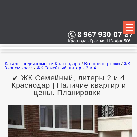
8 967 930-07-87
Краснодар Красная 113 офис 506
Каталог недвижимости Краснодара
/
Все новостройки
/
ЖК
Эконом класс
/
ЖК Семейный, литеры 2 и 4
✔ ЖК Семейный, литеры 2 и 4
Краснодар | Наличие квартир и
ВСЕ НОВОСТРОЙКИ
цены. Планировки.
КАРТА НОВОСТРОЕК
ЗАСТРОЙЩИКИ
ВСЕ КОТТЕДЖНЫЕ ПОСЕЛКИ