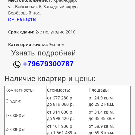
Местоположение:
г. Краснодар,
ул. Войсковая, 6, Западный округ,
Берёзовый пос.
(см. на карте)
Срок сдачи:
2-е полугодие 2016
Категория жилья:
Эконом
Узнать подробней
+79679300787
Наличие квартир и цены:
Комнатность:
Стоимость:
Площадь:
от 677 280 р.
от 24.9 кв.м.
Студии:
до 819 060 р.
до 29.2 кв.м.
от 914 600 р.
от 34.4 кв.м.
1-к кв-ры
до 998 420 р.
до 35.45 кв.м.
от 161 936 р.
от 58.9 кв.м.
2-к кв-ры
до 1 561 439 р.
до 59.3 кв.м.