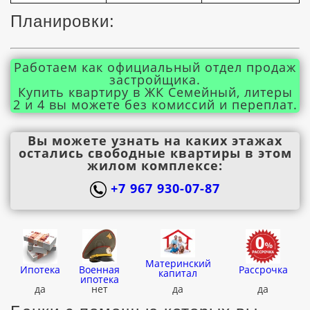
Планировки:
Работаем как официальный отдел продаж
застройщика.
Купить квартиру в ЖК Семейный, литеры
2 и 4 вы можете без комиссий и переплат.
Вы можете узнать на каких этажах
остались свободные квартиры в этом
жилом комплексе:
+7 967 930-07-87
Материнский
Ипотека
Военная
Рассрочка
капитал
ипотека
да
нет
да
да