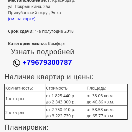
Местоположение:
г. Краснодар,
ул. Покрышкина, 25а,
Прикубанский округ, Энка
(см. на карте)
Срок сдачи:
1-е полугодие 2018
Категория жилья:
Комфорт
Узнать подробней
+79679300787
Наличие квартир и цены:
Комнатность:
Стоимость:
Площадь:
от 1 825 440 р.
от 38.03 кв.м.
1-к кв-ры
до 2 343 000 р.
до 46.86 кв.м.
от 2 750 910 р.
от 58.53 кв.м.
2-к кв-ры
до 3 222 730 р.
до 65.77 кв.м.
Планировки: