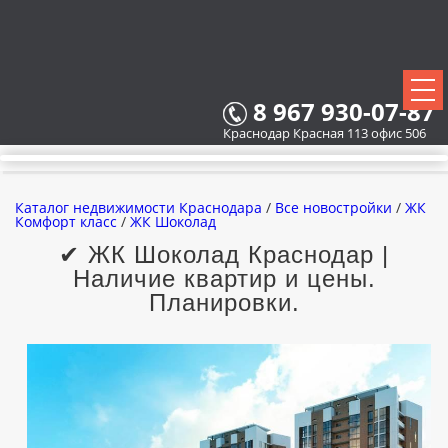
8 967 930-07-87
Краснодар Красная 113 офис 506
Каталог недвижимости Краснодара
/
Все новостройки
/
ЖК
Комфорт класс
/
ЖК Шоколад
✔ ЖК Шоколад Краснодар |
Наличие квартир и цены.
ВСЕ НОВОСТРОЙКИ
Планировки.
КАРТА НОВОСТРОЕК
ЗАСТРОЙЩИКИ
ВСЕ КОТТЕДЖНЫЕ ПОСЕЛКИ