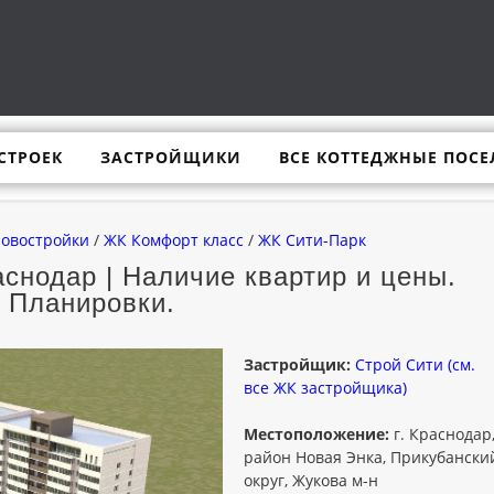
СТРОЕК
ЗАСТРОЙЩИКИ
ВСЕ КОТТЕДЖНЫЕ ПОСЕ
новостройки
/
ЖК Комфорт класс
/
ЖК Сити-Парк
снодар | Наличие квартир и цены.
Планировки.
Застройщик:
Строй Сити (см.
все ЖК застройщика)
Местоположение:
г. Краснодар
район Новая Энка, Прикубански
округ, Жукова м-н