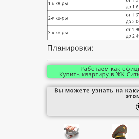
от 1 2
1-к кв-ры
до 1 6
от 1 6
2-к кв-ры
до 3 0
от 1 9
3-к кв-ры
до 2 4
Планировки:
Работаем как офиц
Купить квартиру в ЖК Сит
Вы можете узнать на как
это