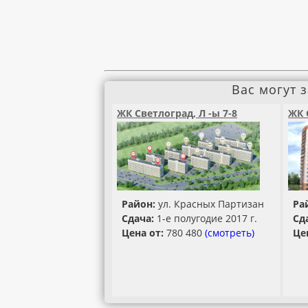
Вас могут 
ЖК Светлоград, Л -ы 7-8
ЖК 
Район:
ул. Красных Партизан
Ра
Сдача:
1-е полугодие 2017 г.
Сд
Цена от:
780 480
(смотреть)
Це