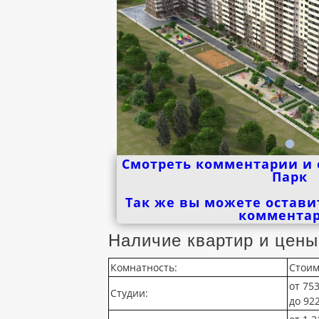
Смотреть комментарии и 
Парк
Так же вы можете остави
коммента
Наличие квартир и цены
Комнатность:
Стоим
от 753
Студии:
до 922