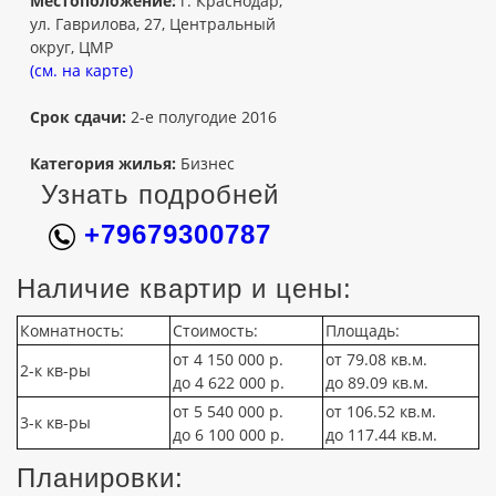
Местоположение:
г. Краснодар,
ул. Гаврилова, 27, Центральный
округ, ЦМР
(см. на карте)
Срок сдачи:
2-е полугодие 2016
Категория жилья:
Бизнес
Узнать подробней
+79679300787
Наличие квартир и цены:
Комнатность:
Стоимость:
Площадь:
от 4 150 000 р.
от 79.08 кв.м.
2-к кв-ры
до 4 622 000 р.
до 89.09 кв.м.
от 5 540 000 р.
от 106.52 кв.м.
3-к кв-ры
до 6 100 000 р.
до 117.44 кв.м.
Планировки: