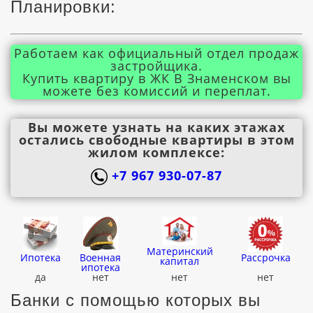
Планировки:
Работаем как официальный отдел продаж
застройщика.
Купить квартиру в ЖК В Знаменском вы
можете без комиссий и переплат.
Вы можете узнать на каких этажах
остались свободные квартиры в этом
жилом комплексе:
+7 967 930-07-87
Материнский
Ипотека
Военная
Рассрочка
капитал
ипотека
да
нет
нет
нет
Банки с помощью которых вы